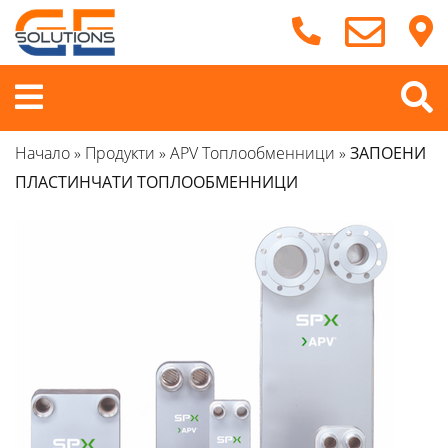
Продължете
към
съдържанието
Меню
Начало
»
Продукти
»
APV Топлообменници
»
ЗАПОЕНИ
ПЛАСТИНЧАТИ ТОПЛООБМЕННИЦИ