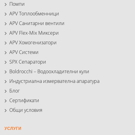
Помпи
APV Топлообменници
APV Санитарни вентили
APV Flex-Mix Миксери
APV Хомогенизатори
APV Системи
SPX Сепаратори
Boldrocchi – Водоохладителни кули
Индустриална измервателна апаратура
Блог
Сертификати
Общи условия
УСЛУГИ