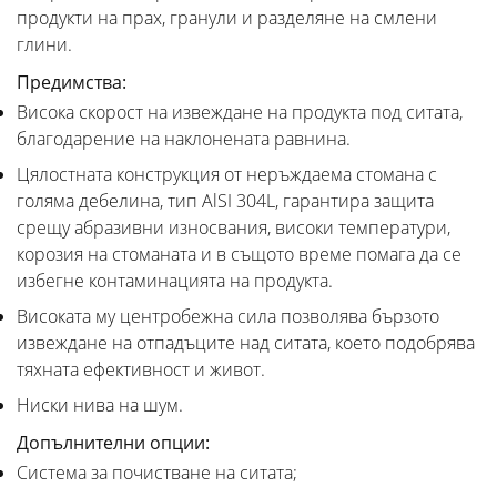
продукти на прах, гранули и разделяне на смлени
глини.
Предимства:
Висока скорост на извеждане на продукта под ситата,
благодарение на наклонената равнина.
Цялостната конструкция от неръждаема стомана с
голяма дебелина, тип AlSI 304L, гарантира защита
срещу абразивни износвания, високи температури,
корозия на стоманата и в същото време помага да се
избегне контаминацията на продукта.
Високата му центробежна сила позволява бързото
извеждане на отпадъците над ситата, което подобрява
тяхната ефективност и живот.
Ниски нива на шум.
Допълнителни опции:
Система за почистване на ситата;