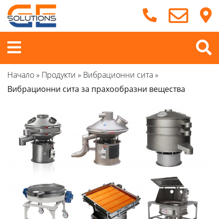
Продължете
към
съдържанието
Меню
Начало
»
Продукти
»
Вибрационни сита
»
Вибрационни сита за прахообразни вещества