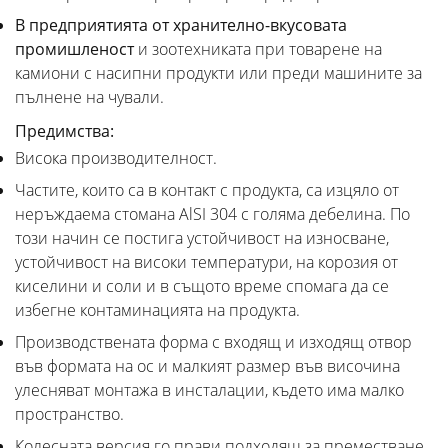
В предприятията от хранително-вкусовата
промишленост
и зоотехниката при товарене на
камиони с насипни продукти или преди машините за
пълнене на чували.
Предимства:
Висока производителност.
Частите, които са в контакт с продукта, са изцяло от
неръждаема стомана AlSI 304 с голяма дебелина. По
този начин се постига устойчивост на износване,
устойчивост на високи температури, на корозия от
киселини и соли и в същото време спомага да се
избегне контаминацията на продукта.
Производствената форма с входящ и изходящ отвор
във формата на ос и малкият размер във височина
улесняват монтажа в инсталации, където има малко
пространство.
Колесната версия го прави подходящ за преместване