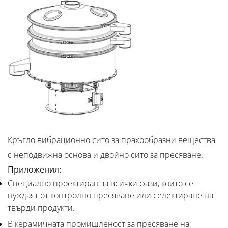
Кръгло вибрационнo ситo за прахообразни вещества
с неподвижна основа и двойнo сито за пресяване.
Приложения:
Специално проектиран за всички фази, които се
нуждаят от контролно пресяване или селектиране на
твърди продукти.
В керамичната промишленост за пресяване на