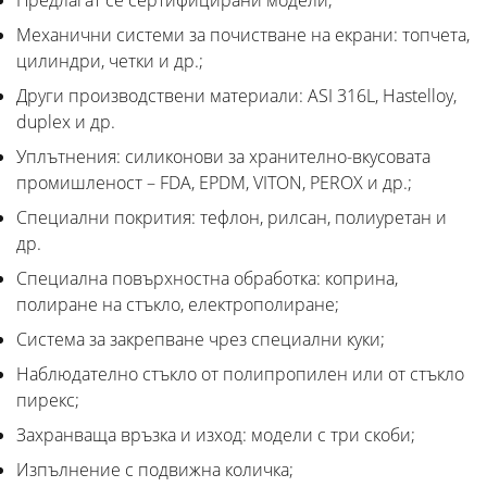
Механични системи за почистване на екрани: топчета,
цилиндри, четки и др.;
Други производствени материали: ASI 316L, Hastelloy,
duplex и др.
Уплътнения: силиконови за хранително-вкусовата
промишленост – FDA, EPDM, VITON, PEROX и др.;
Специални покрития: тефлон, рилсан, полиуретан и
др.
Специална повърхностна обработка: коприна,
полиране на стъкло, електрополиране;
Система за закрепване чрез специални куки;
Наблюдателно стъкло от полипропилен или от стъкло
пирекс;
Захранваща връзка и изход: модели с три скоби;
Изпълнение с подвижна количка;