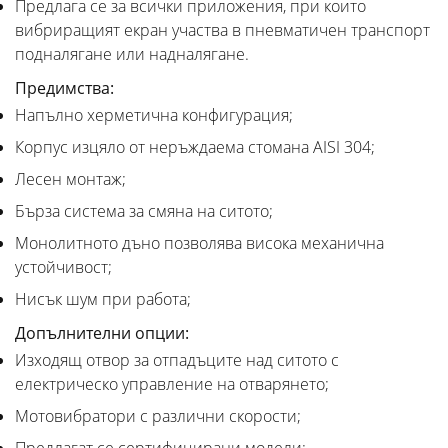
Предлага се за всички приложения, при които
вибриращият екран участва в пневматичен транспорт
подналягане или надналягане.
Предимства:
Напълно херметична конфигурация;
Корпус изцяло от неръждаема стомана AISI 304;
Лесен монтаж;
Бърза система за смяна на ситото;
Монолитното дъно позволява висока механична
устойчивост;
Нисък шум при работа;
Допълнителни опции:
Изходящ отвор за отпадъците над ситото с
електрическо управление на отварянето;
Мотовибратори с различни скорости;
Предлагат се сертифицирани модели;