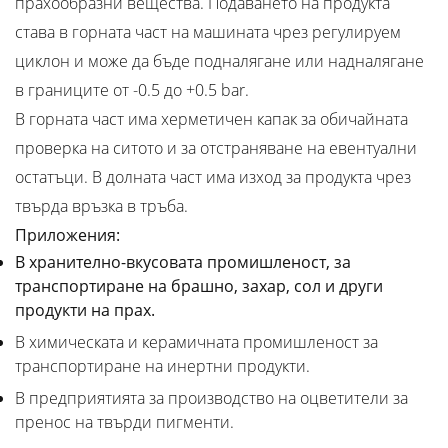
прахообразни вещества. Подаването на продукта
става в горната част на машината чрез регулируем
циклон и може да бъде подналягане или надналягане
в границите от -0.5 до +0.5 bar.
В горната част има херметичен капак за обичайната
проверка на ситото и за отстраняване на евентуални
остатъци. В долната част има изход за продукта чрез
твърда връзка в тръба.
Приложения:
В хранително-вкусовата промишленост, за
транспортиране на брашно, захар, сол и други
продукти на прах.
В химическата и керамичната промишленост за
транспортиране на инертни продукти.
В предприятията за производство на оцветители за
пренос на твърди пигменти.