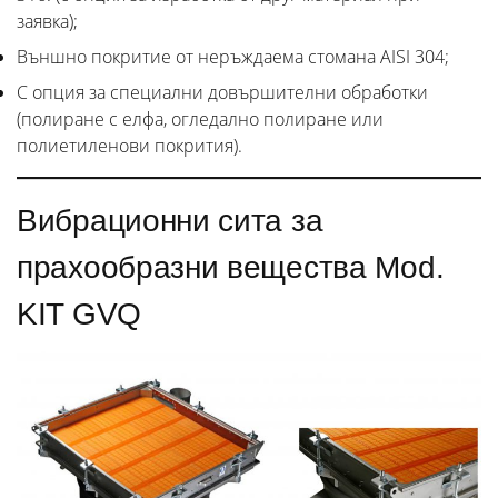
заявка);
Външно покритие от неръждаема стомана AISI 304;
С опция за специални довършителни обработки
(полиране с елфа, огледално полиране или
полиетиленови покрития).
Вибрационни сита за
прахообразни вещества Mod.
KIT GVQ