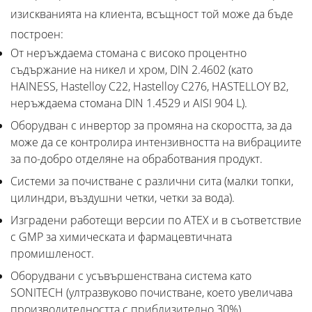
изискванията на клиента, всъщност той може да бъде
построен:
От неръждаема стомана с високо процентно
съдържание на никел и хром, DIN 2.4602 (като
HAINESS, Hastelloy C22, Hastelloy C276, HASTELLOY B2,
неръждаема стомана DIN 1.4529 и AISI 904 L).
Оборудван с инвертор за промяна на скоростта, за да
може да се контролира интензивността на вибрациите
за по-добро отделяне на обработвания продукт.
Системи за почистване с различни сита (малки топки,
цилиндри, въздушни четки, четки за вода).
Изградени работещи версии по ATEX и в съответствие
с GMP за химическата и фармацевтичната
промишленост.
Оборудвани с усъвършенствана система като
SONITECH (ултразвуково почистване, което увеличава
производителността с приблизително 30%).