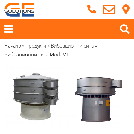
Продължете
към
съдържанието
Меню
Начало
»
Продукти
»
Вибрационни сита
»
Вибрационни сита Mod. MT