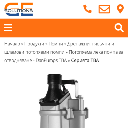
Продължете
към
съдържанието
Меню
Начало
»
Продукти
»
Помпи
»
Дренажни, пясъчни и
шламови потопяеми помпи
»
Потопяема лека помпа за
отводняване - DanPumps TBA
»
Серията TBA