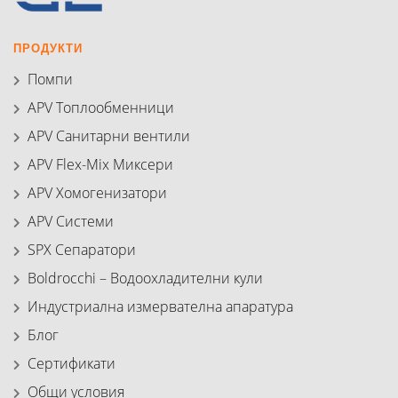
ПРОДУКТИ
Помпи
APV Топлообменници
APV Санитарни вентили
APV Flex-Mix Миксери
APV Хомогенизатори
APV Системи
SPX Сепаратори
Boldrocchi – Водоохладителни кули
Индустриална измервателна апаратура
Блог
Сертификати
Общи условия