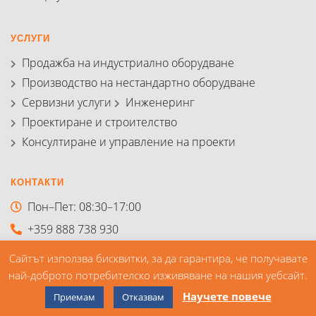
УСЛУГИ
Продажба на индустриално оборудване
Производство на нестандартно оборудване
Сервизни услуги
Инженеринг
Проектиране и строителство
Консултиране и управление на проекти
КОНТАКТИ
Пон–Пет: 08:30–17:00
+359 888 738 930
office@gesolutions.bg
Сайтът използва бисквитки, за да гарантира, че получавате
най-доброто потребителско изживяване на нашия уебсайт.
Пишете ни
Научете повече
Приемам
Отказвам