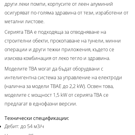
други леки помпи, корпусите от леен алуминий
осигуряват по-голяма здравина от тези, изработени от
метални листове.
Серията TBA е подходяща за отводняване на
строителни обекти, прокопаване на тунели, минни
операции и други тежки приложения, където се
изисква комбинация от леко тегло и здравина.
Моделите TBA могат да бъдат оборудвани с
интелигентна система за управление на електроди
(налична за модели TBAE до 2,2 kW). Освен това,
моделите с мощност 1,5 kW от серията TBA се
предлагат в еднофазни версии.
Технически спецификации:
Дебит: до 54 м3/ч