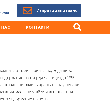
Изпрати запитване
17:00
 НАС
КОНТАКТИ
Търсене
за:
омпите от тази серия са подходящи за
 съдържание на твърди частици (до 18%).
на отпадъчни води, захранване на дренажи
агания, маслени утайки и активна тиня.
лено съдържание на петна.