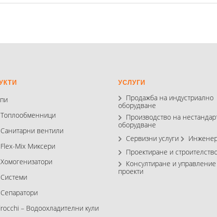
УКТИ
УСЛУГИ
Продажба на индустриално
пи
оборудване
 Топлообменници
Производство на нестандар
оборудване
 Санитарни вентили
Сервизни услуги
Инженер
 Flex-Mix Миксери
Проектиране и строителств
 Хомогенизатори
Консултиране и управление
проекти
 Системи
 Сепаратори
drocchi – Водоохладителни кули