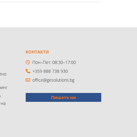
КОНТАКТИ
Пон–Пет: 08:30–17:00
+359 888 738 930
тно
office@gesolutions.bg
инг
о
Пишете ни
 на