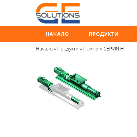
Продължете
към
съдържанието
НАЧАЛО
ПРОДУКТИ
Начало
»
Продукти
»
Помпи
»
СЕРИЯ H