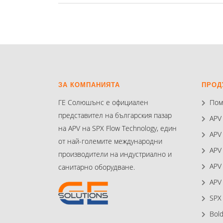
ЗА КОМПАНИЯТА
ПРОД
ГЕ Солюшънс е официален
Пом
представител на българския пазар
APV
на APV на SPX Flow Technology, един
APV
от най-големите международни
APV
производители на индустриално и
APV
санитарно оборудване.
APV
SPX
Bol