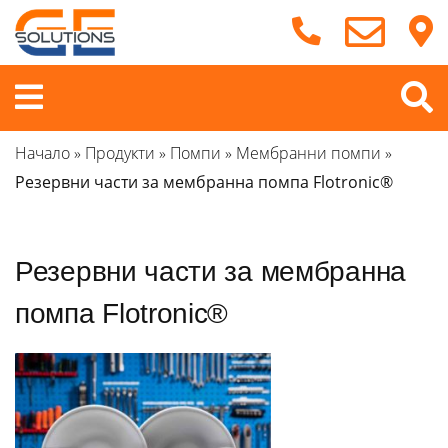
Продължете
към
съдържанието
Меню
Начало
»
Продукти
»
Помпи
»
Мембранни помпи
»
Резервни части за мембранна помпа Flotronic®
Резервни части за мембранна
помпа Flotronic®