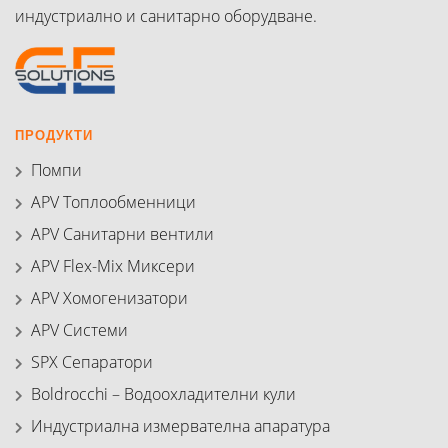
индустриално и санитарно оборудване.
ПРОДУКТИ
Помпи
APV Топлообменници
APV Санитарни вентили
APV Flex-Mix Миксери
APV Хомогенизатори
APV Системи
SPX Сепаратори
Boldrocchi – Водоохладителни кули
Индустриална измервателна апаратура