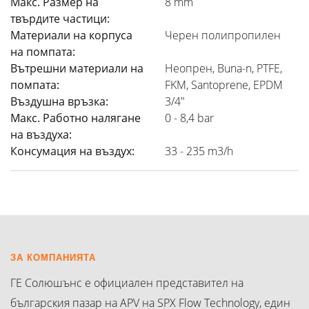
Макс. Размер на
8 mm
твърдите частици:
Материали на корпуса
Черен полипропилен
на помпата:
Вътрешни материали на
Неопрен, Buna-n, PTFE,
помпата:
FKM, Santoprene, EPDM
Въздушна връзка:
3/4"
Макс. Работно налягане
0 - 8,4 bar
на въздуха:
Консумация на въздух:
33 - 235 m3/h
ЗА КОМПАНИЯТА
ГЕ Солюшънс е официален представител на
българския пазар на APV на SPX Flow Technology, един