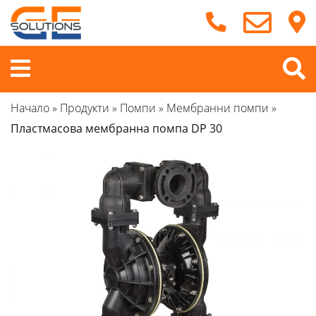
Продължете
към
съдържанието
Меню
Начало
»
Продукти
»
Помпи
»
Мембранни помпи
»
Пластмасова мембранна помпа DP 30