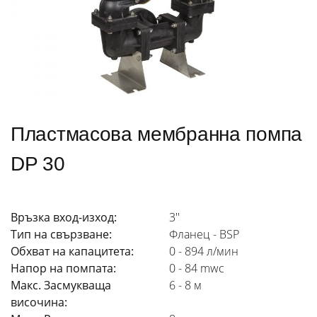
Пластмасова мембранна помпа
DP 30
Връзка вход-изход:
3''
Тип на свързване:
Фланец - BSP
Обхват на капацитета:
0 - 894 л/мин
Напор на помпата:
0 - 84 mwc
Макс. Засмукваща
6 - 8 м
височина: