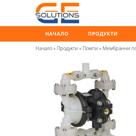
Продължете
към
съдържанието
НАЧАЛО
ПРОДУКТИ
Начало
»
Продукти
»
Помпи
»
Мембранни п