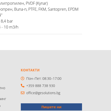
липропилен, PVDF (Kynar)
опрен, Buna-n, PTFE, FKM, Santopren, EPDM
4"
- 8,4 bar
8 - 10 m3/h
КОНТАКТИ
Пон–Пет: 08:30–17:00
+359 888 738 930
тно
office@gesolutions.bg
инг
о
Пишете ни