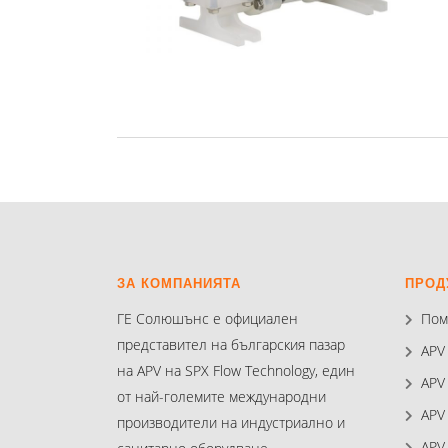
ЗА КОМПАНИЯТА
ПРОД
ГЕ Солюшънс е официален
Пом
представител на българския пазар
APV
на APV на SPX Flow Technology, един
APV
от най-големите международни
APV
производители на индустриално и
APV