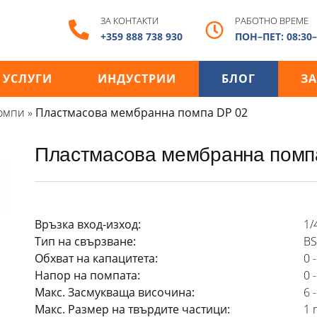
ЗА КОНТАКТИ
РАБОТНО ВРЕМЕ
+359 888 738 930
ПОН–ПЕТ: 08:30–
УСЛУГИ
ИНДУСТРИИ
БЛОГ
ЗА
омпи
»
Пластмасова мембранна помпа DP 02
Пластмасова мембранна помп
Връзка вход-изход:
1/4
Тип на свързване:
BS
Обхват на капацитета:
0 
Напор на помпата:
0 
Макс. Засмукваща височина:
6 
Макс. Размер на твърдите частици:
1