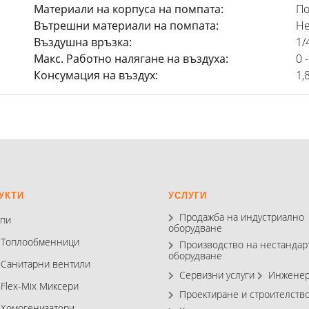
Материали на корпуса на помпата:
По
Вътрешни материали на помпата:
Не
Въздушна връзка:
1/
Макс. Работно налягане на въздуха:
0 
Консумация на въздух:
1,
УКТИ
УСЛУГИ
Продажба на индустриално
пи
оборудване
 Топлообменници
Производство на нестандар
оборудване
 Санитарни вентили
Сервизни услуги
Инженер
 Flex-Mix Миксери
Проектиране и строителств
 Хомогенизатори