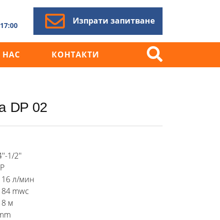
Изпрати запитване
17:00
 НАС
КОНТАКТИ
а DP 02
Търсене
за:
''-1/2''
P
- 16 л/мин
- 84 mwc
- 8 м
 mm