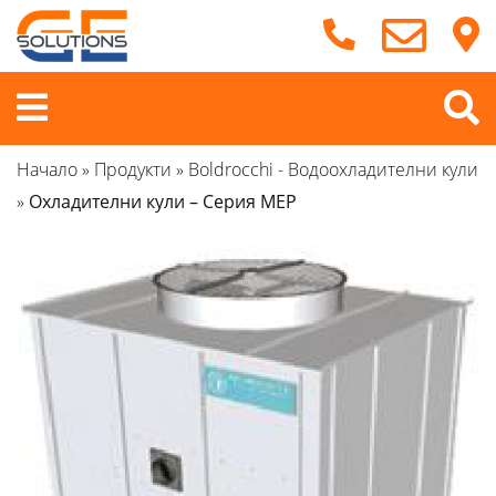
Продължете
към
съдържанието
Меню
Начало
»
Продукти
»
Boldrocchi - Водоохладителни кули
»
Охладителни кули – Серия MEP