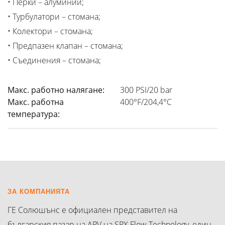
• Перки – алуминий;
• Турбулатори – стомана;
• Колектори – стомана;
• Предпазен клапан – стомана;
• Съединения – стомана;
Макс. работно налягане:
300 PSI/20 bar
Макс. работна
400°F/204,4°C
температура:
ЗА КОМПАНИЯТА
ГЕ Солюшънс е официален представител на
българския пазар на APV на SPX Flow Technology, един