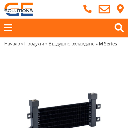
Продължете
към
съдържанието
Меню
Начало
»
Продукти
»
Въздушно охлаждане
»
M Series