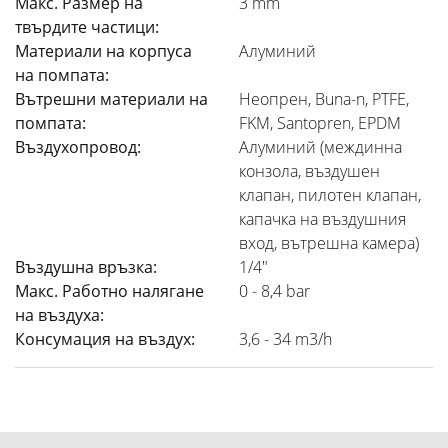
Макс. Размер на
3 mm
твърдите частици:
Материали на корпуса
Алуминий
на помпата:
Вътрешни материали на
Неопрен, Buna-n, PTFE,
помпата:
FKM, Santopren, EPDM
Въздухопровод:
Алуминий (междинна
конзола, въздушен
клапан, пилотен клапан,
капачка на въздушния
вход, вътрешна камера)
Въздушна връзка:
1/4"
Макс. Работно налягане
0 - 8,4 bar
на въздуха:
Консумация на въздух:
3,6 - 34 m3/h