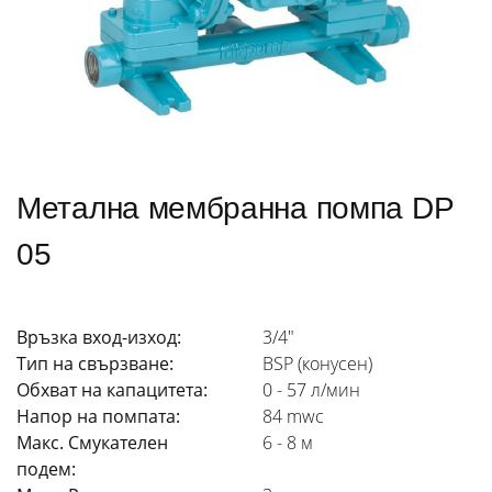
Метална мембранна помпа DP
05
Връзка вход-изход:
3/4"
Тип на свързване:
BSP (конусен)
Обхват на капацитета:
0 - 57 л/мин
Напор на помпата:
84 mwc
Макс. Смукателен
6 - 8 м
подем: