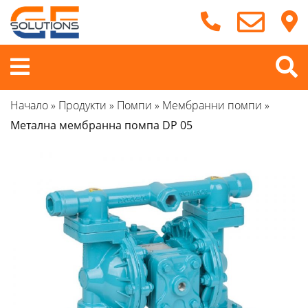
Продължете
към
съдържанието
Меню
Начало
»
Продукти
»
Помпи
»
Мембранни помпи
»
Метална мембранна помпа DP 05