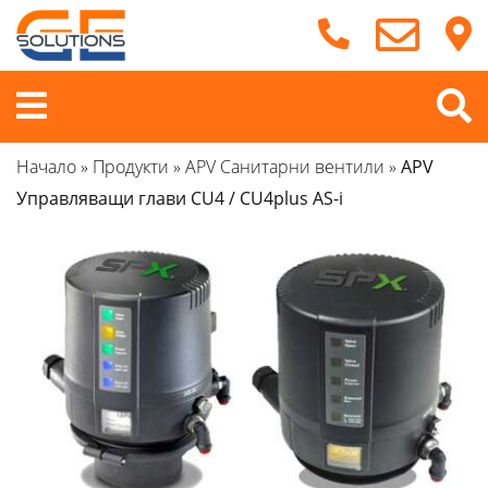
Продължете
към
съдържанието
Меню
Начало
»
Продукти
»
APV Санитарни вентили
»
APV
Управляващи глави CU4 / CU4plus AS-i