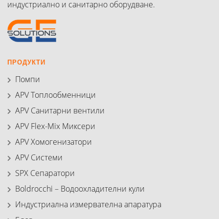
индустриално и санитарно оборудване.
ПРОДУКТИ
Помпи
APV Топлообменници
APV Санитарни вентили
APV Flex-Mix Миксери
APV Хомогенизатори
APV Системи
SPX Сепаратори
Boldrocchi – Водоохладителни кули
Индустриална измервателна апаратура