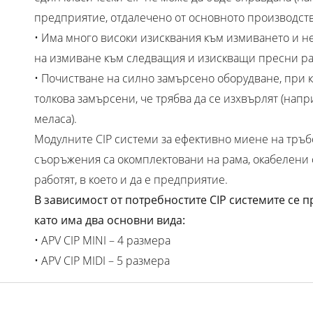
предприятие, отдалечено от основното производств
• Има много високи изисквания към измиването и н
на измиване към следващия и изискващи пресни ра
• Почистване на силно замърсено оборудване, при к
толкова замърсени, че трябва да се изхвърлят (нап
меласа).
Модулните CIP системи за ефективно миене на тръ
съоръжения са окомплектовани на рама, окабелени с
работят, в което и да е предприятие.
В зависимост от потребностите CIP системите се 
като има два основни вида:
• APV CIP MINI – 4 размера
• APV CIP MIDI – 5 размера