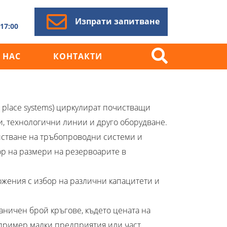
Изпрати запитване
17:00
 НАС
КОНТАКТИ
in place systems) циркулират почистващи
, технологични линии и друго оборудване.
Търсене
истване на тръбопроводни системи и
за:
р на размери на резервоарите в
ожения с избор на различни капацитети и
ничен брой кръгове, където цената на
апример малки предприятия или част