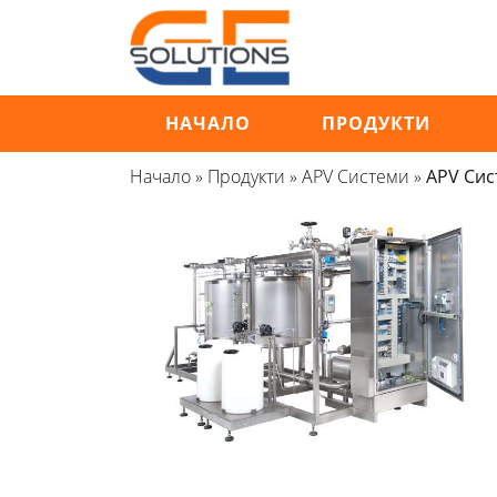
Продължете
към
съдържанието
НАЧАЛО
ПРОДУКТИ
Начало
»
Продукти
»
APV Системи
»
APV Сис