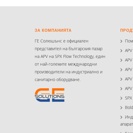
ЗА КОМПАНИЯТА
ПРОД
ГЕ Солюшънс е официален
Пом
представител на българския пазар
APV
на APV на SPX Flow Technology, един
APV
от най-големите международни
APV
производители на индустриално и
APV
санитарно оборудване.
APV
SPX
Bol
Инд
апарат