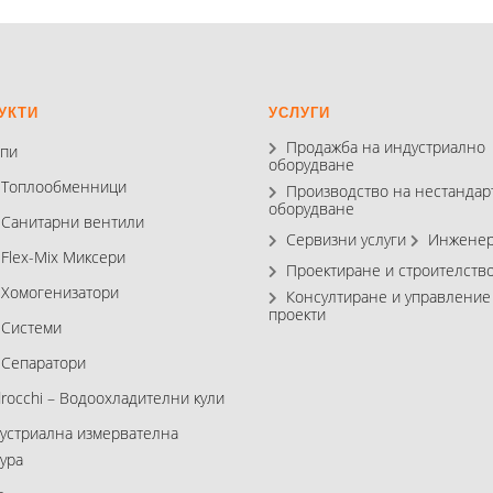
УКТИ
УСЛУГИ
Продажба на индустриално
пи
оборудване
 Топлообменници
Производство на нестандар
оборудване
 Санитарни вентили
Сервизни услуги
Инженер
 Flex-Mix Миксери
Проектиране и строителств
 Хомогенизатори
Консултиране и управление
проекти
 Системи
 Сепаратори
drocchi – Водоохладителни кули
устриална измервателна
ура