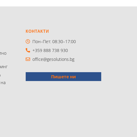
КОНТАКТИ
Пон–Пет: 08:30–17:00
+359 888 738 930
тно
office@gesolutions.bg
инг
о
Пишете ни
 на