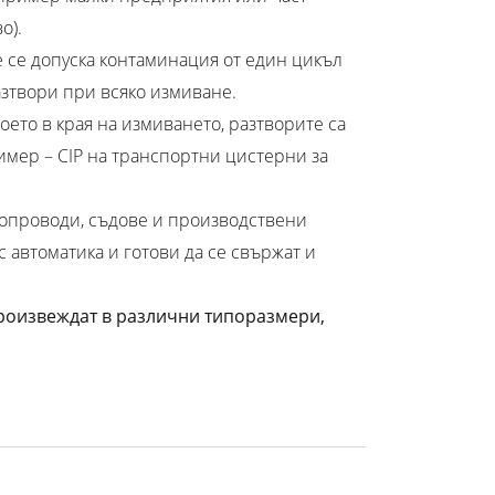
о).
е се допуска контаминация от един цикъл
зтвори при всяко измиване.
оето в края на измиването, разтворите са
ример – CIP на транспортни цистерни за
бопроводи, съдове и производствени
 автоматика и готови да се свържат и
произвеждат в различни типоразмери,