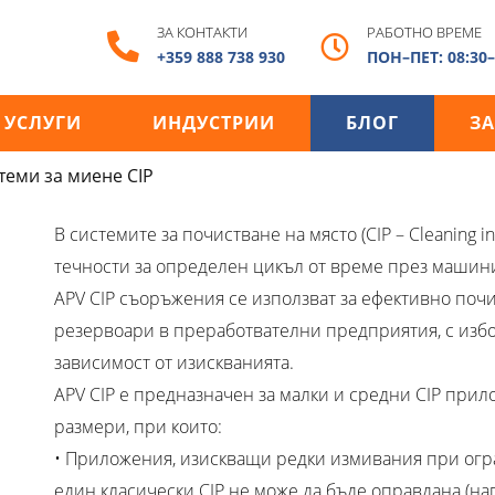
ЗА КОНТАКТИ
РАБОТНО ВРЕМЕ
+359 888 738 930
ПОН–ПЕТ: 08:30–
УСЛУГИ
ИНДУСТРИИ
БЛОГ
ЗА
теми за миене CIP
В системите за почистване на място (CIP – Cleaning 
течности за определен цикъл от време през машини
APV CIP съоръжения се използват за ефективно поч
резервоари в преработвателни предприятия, с избо
зависимост от изискванията.
APV CIP е предназначен за малки и средни CIP прил
размери, при които:
• Приложения, изискващи редки измивания при огра
един класически CIP не може да бъде оправдана (н