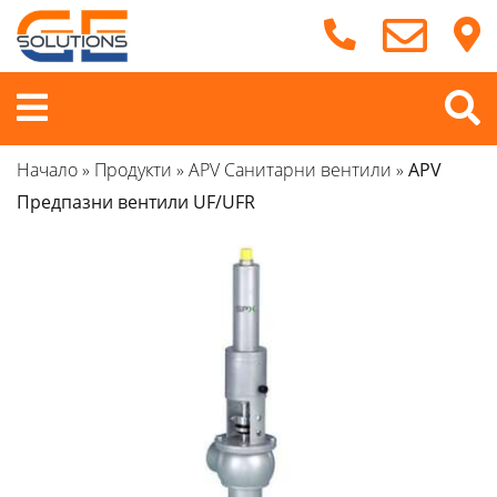
Продължете
към
съдържанието
Меню
Начало
»
Продукти
»
APV Санитарни вентили
»
APV
Предпазни вентили UF/UFR