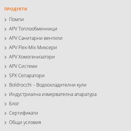
ПРОДУКТИ
Помпи
APV Топлообменници
APV Санитарни вентили
APV Flex-Mix Миксери
APV Хомогенизатори
APV Системи
SPX Сепаратори
Boldrocchi – Водоохладителни кули
Индустриална измервателна апаратура
Блог
Сертификати
Общи условия