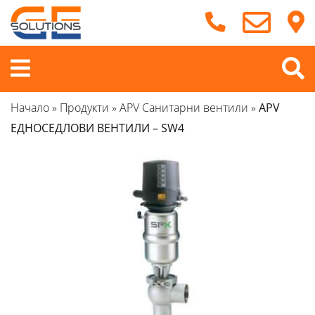
Продължете
към
съдържанието
Меню
Начало
»
Продукти
»
APV Санитарни вентили
»
APV
ЕДНОСЕДЛОВИ ВЕНТИЛИ – SW4