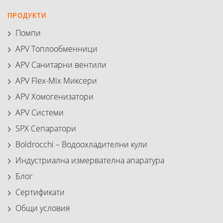
ПРОДУКТИ
Помпи
APV Топлообменници
APV Санитарни вентили
APV Flex-Mix Миксери
APV Хомогенизатори
APV Системи
SPX Сепаратори
Boldrocchi – Водоохладителни кули
Индустриална измервателна апаратура
Блог
Сертификати
Общи условия