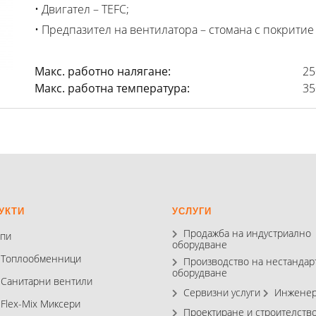
• Двигател – TEFC;
• Предпазител на вентилатора – стомана с покритие
Макс. работно налягане:
25
Макс. работна температура:
35
УКТИ
УСЛУГИ
Продажба на индустриално
пи
оборудване
 Топлообменници
Производство на нестандар
оборудване
 Санитарни вентили
Сервизни услуги
Инженер
 Flex-Mix Миксери
Проектиране и строителств