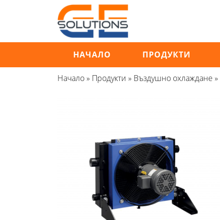
Продължете
към
съдържанието
НАЧАЛО
ПРОДУКТИ
Начало
»
Продукти
»
Въздушно охлаждане
»