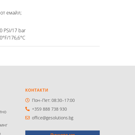
 от емайл;
0 PSI/17 bar
0°F/176,6°C
КОНТАКТИ
Пон–Пет: 08:30–17:00
+359 888 738 930
тно
office@gesolutions.bg
инг
о
Пишете ни