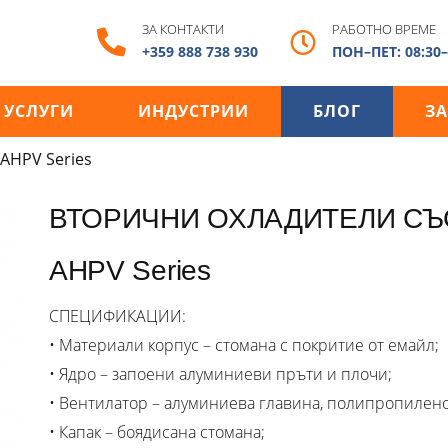
ЗА КОНТАКТИ
РАБОТНО ВРЕМЕ
+359 888 738 930
ПОН–ПЕТ: 08:30–
УСЛУГИ
ИНДУСТРИИ
БЛОГ
ЗА
AHPV Series
ВТОРИЧНИ ОХЛАДИТЕЛИ СЪ
AHPV Series
СПЕЦИФИКАЦИИ:
• Материали корпус – стомана с покритие от емайл;
• Ядро – запоени алуминиеви пръти и плочи;
• Вентилатор – алуминиева главина, полипропилено
• Капак – боядисана стомана;