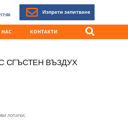
Изпрати запитване
17:00
 НАС
КОНТАКТИ
С СГЪСТЕН ВЪЗДУХ
Търсене
за:
ви лопатки;