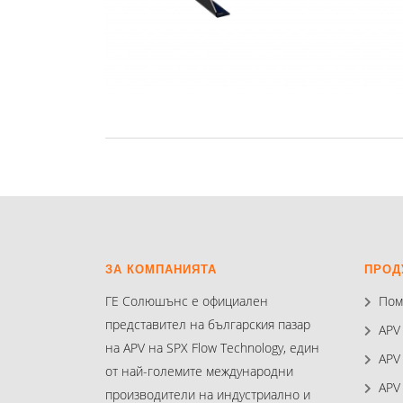
ЗА КОМПАНИЯТА
ПРОД
ГЕ Солюшънс е официален
Пом
представител на българския пазар
APV
на APV на SPX Flow Technology, един
APV
от най-големите международни
APV
производители на индустриално и