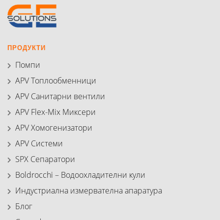
ПРОДУКТИ
Помпи
APV Топлообменници
APV Санитарни вентили
APV Flex-Mix Миксери
APV Хомогенизатори
APV Системи
SPX Сепаратори
Boldrocchi – Водоохладителни кули
Индустриална измервателна апаратура
Блог