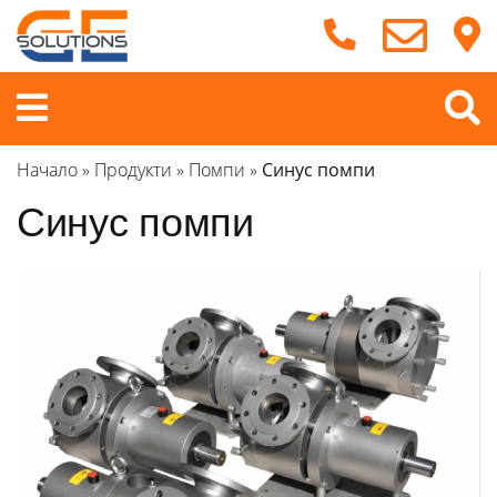
Продължете
към
съдържанието
Меню
Начало
»
Продукти
»
Помпи
»
Синус помпи
Синус помпи