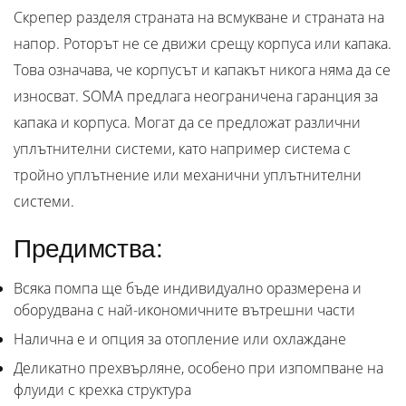
Скрепер разделя страната на всмукване и страната на
напор. Роторът не се движи срещу корпуса или капака.
Това означава, че корпусът и капакът никога няма да се
износват. SOMA предлага неограничена гаранция за
капака и корпуса. Могат да се предложат различни
уплътнителни системи, като например система с
тройно уплътнение или механични уплътнителни
системи.
Предимства:
Всяка помпа ще бъде индивидуално оразмерена и
оборудвана с най-икономичните вътрешни части
Налична е и опция за отопление или охлаждане
Деликатно прехвърляне, особено при изпомпване на
флуиди с крехка структура