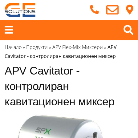
Продължете
към
съдържанието
Меню
Начало
»
Продукти
»
APV Flex-Mix Миксери
»
APV
Cavitator - контролиран кавитационен миксер
APV Cavitator -
контролиран
кавитационен миксер