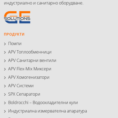
индустриално и санитарно оборудване.
ПРОДУКТИ
Помпи
APV Топлообменници
APV Санитарни вентили
APV Flex-Mix Миксери
APV Хомогенизатори
APV Системи
SPX Сепаратори
Boldrocchi – Водоохладителни кули
Индустриална измервателна апаратура